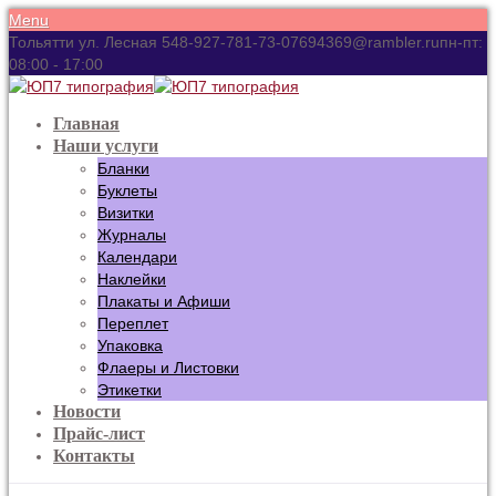
Menu
Тольятти ул. Лесная 54
8-927-781-73-07
694369@rambler.ru
пн-пт:
08:00 - 17:00
Главная
Наши услуги
Бланки
Буклеты
Визитки
Журналы
Календари
Наклейки
Плакаты и Афиши
Переплет
Упаковка
Флаеры и Листовки
Этикетки
Новости
Прайс-лист
Контакты