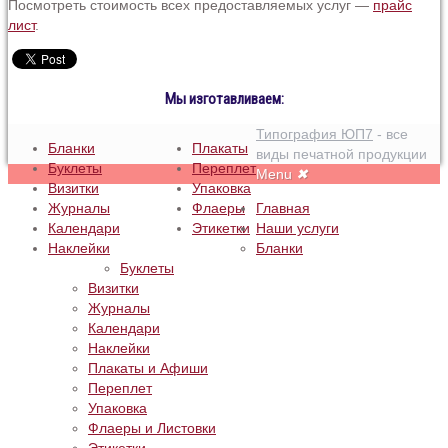
Посмотреть стоимость всех предоставляемых услуг —
прайс
лист
.
Мы изготавливаем:
Типография ЮП7
- все
Бланки
Плакаты
виды печатной продукции
Буклеты
Переплет
Menu
✖
Визитки
Упаковка
Журналы
Флаеры
Главная
Календари
Этикетки
Наши услуги
Наклейки
Бланки
Буклеты
Визитки
Журналы
Календари
Наклейки
Плакаты и Афиши
Переплет
Упаковка
Флаеры и Листовки