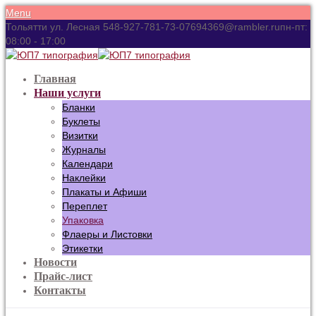
Menu
Тольятти ул. Лесная 54
8-927-781-73-07
694369@rambler.ru
пн-пт:
08:00 - 17:00
Главная
Наши услуги
Бланки
Буклеты
Визитки
Журналы
Календари
Наклейки
Плакаты и Афиши
Переплет
Упаковка
Флаеры и Листовки
Этикетки
Новости
Прайс-лист
Контакты