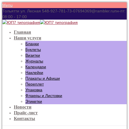
Menu
Тольятти ул. Лесная 54
8-927-781-73-07
694369@rambler.ru
пн-пт:
08:00 - 17:00
Главная
Наши услуги
Бланки
Буклеты
Визитки
Журналы
Календари
Наклейки
Плакаты и Афиши
Переплет
Упаковка
Флаеры и Листовки
Этикетки
Новости
Прайс-лист
Контакты