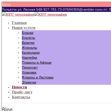
Menu
Тольятти ул. Лесная 54
8-927-781-73-07
694369@rambler.ru
пн-пт: 
Главная
Наши услуги
Бланки
Буклеты
Визитки
Журналы
Календари
Наклейки
Плакаты и Афиши
Переплет
Упаковка
Флаеры и Листовки
Этикетки
Новости
Прайс-лист
Контакты
Blog