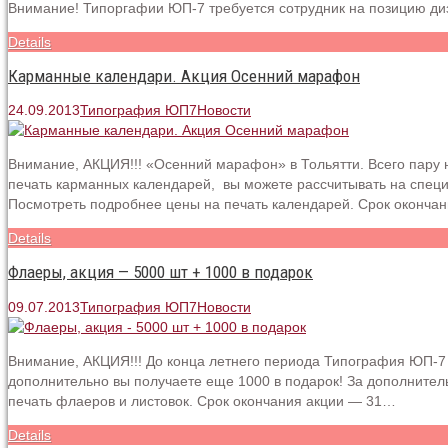
Внимание! Типоргафии ЮП-7 требуется сотрудник на позицию ди
Details
Карманные календари. Акция Осенний марафон
24.09.2013
Типография ЮП7
Новости
Внимание, АКЦИЯ!!! «Осенний марафон» в Тольятти. Всего пару 
печать карманных календарей, вы можете рассчитывать на спец
Посмотреть подробнее цены на печать календарей. Срок оконча
Details
Флаеры, акция — 5000 шт + 1000 в подарок
09.07.2013
Типография ЮП7
Новости
Внимание, АКЦИЯ!!! До конца летнего периода Типография ЮП-7 
дополнительно вы получаете еще 1000 в подарок! За дополните
печать флаеров и листовок. Срок окончания акции — 31…
Details