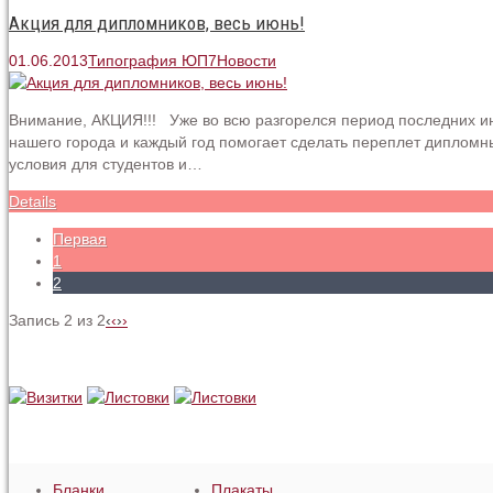
Акция для дипломников, весь июнь!
01.06.2013
Типография ЮП7
Новости
Внимание, АКЦИЯ!!! Уже во всю разгорелся период последних ин
нашего города и каждый год помогает сделать переплет дипломны
условия для студентов и…
Details
Первая
1
2
Запись 2 из 2
‹
‹
›
›
Бланки
Плакаты