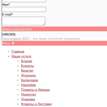
Имя*
E-mail*
Задать нам вопрос
очистить
Типография ЮП7
- все виды печатной продукции
Menu
✖
Главная
Наши услуги
Бланки
Буклеты
Визитки
Журналы
Календари
Наклейки
Плакаты и Афиши
Переплет
Упаковка
Флаеры и Листовки